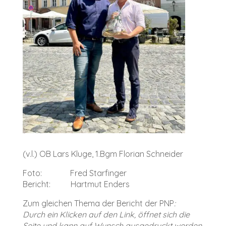
(v.l.) OB Lars Kluge, 1.Bgm Florian Schneider
Foto: Fred Starfinger
Bericht: Hartmut Enders
Zum gleichen Thema der Bericht der PNP
:
Durch ein Klicken auf den Link, öffnet sich die
Seite und kann auf Wunsch ausgedruckt werden