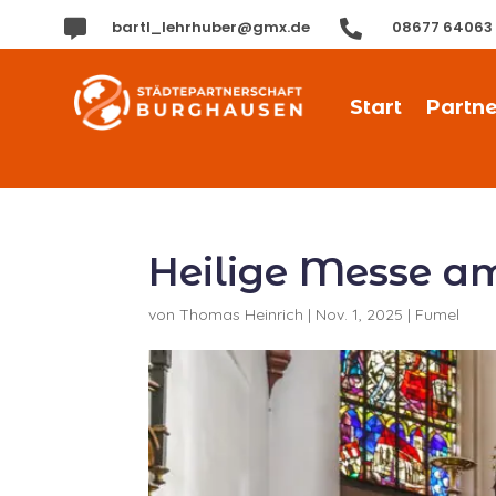

bartl_lehrhuber@gmx.de

08677 64063
Start
Partne
Heilige Messe am
von
Thomas Heinrich
|
Nov. 1, 2025
|
Fumel