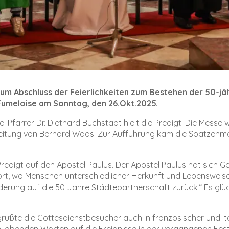
zum Abschluss der Feierlichkeiten zum Bestehen der 50-j
umeloise am Sonntag, den 26.Okt.2025.
sse. Pfarrer Dr. Diethard Buchstädt hielt die Predigt. Die Mes
 Leitung von Bernard Waas. Zur Aufführung kam die Spatze
r Predigt auf den Apostel Paulus. Der Apostel Paulus hat sic
 wo Menschen unterschiedlicher Herkunft und Lebensweise a
derung auf die 50 Jahre Städtepartnerschaft zurück.“ Es glüc
rüßte die Gottesdienstbesucher auch in französischer und ita
n lobenden Worten auf die Ereignisse in der vergangenen Fe