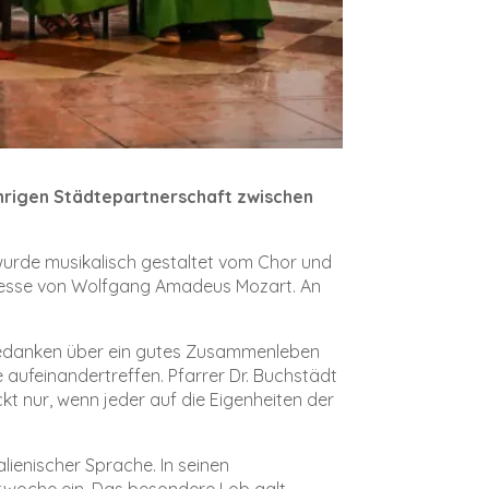
ährigen Städtepartnerschaft zwischen
se wurde musikalisch gestaltet vom Chor und
nmesse von Wolfgang Amadeus Mozart. An
h Gedanken über ein gutes Zusammenleben
ufeinandertreffen. Pfarrer Dr. Buchstädt
kt nur, wenn jeder auf die Eigenheiten der
lienischer Sprache. In seinen
stwoche ein. Das besondere Lob galt