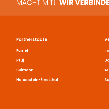
MACHT MIT!
WIR VERBIND
Partnerstädte
Ve
Fumel
I
Ptuj
Da
Sulmona
A
Hohenstein-Ernstthal
Sa