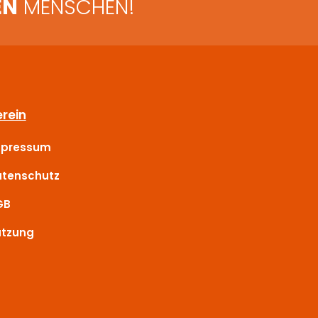
EN
MENSCHEN!
rein
mpressum
tenschutz
GB
tzung