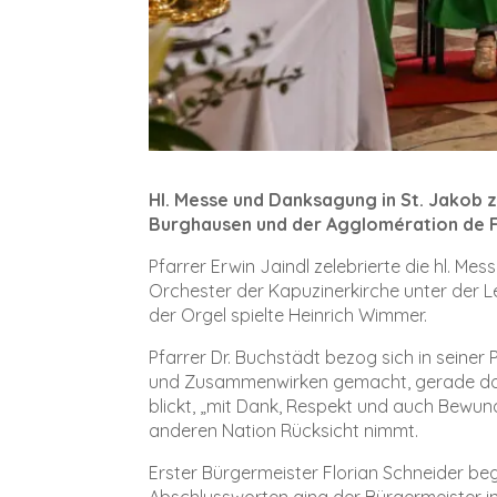
Hl. Messe und Danksagung in St. Jakob 
Burghausen und der Agglomération de F
Pfarrer Erwin Jaindl zelebrierte die hl. Me
Orchester der Kapuzinerkirche unter der
der Orgel spielte Heinrich Wimmer.
Pfarrer Dr. Buchstädt bezog sich in seine
und Zusammenwirken gemacht, gerade dort,
blickt, „mit Dank, Respekt und auch Bewun
anderen Nation Rücksicht nimmt.
Erster Bürgermeister Florian Schneider beg
Abschlussworten ging der Bürgermeister i