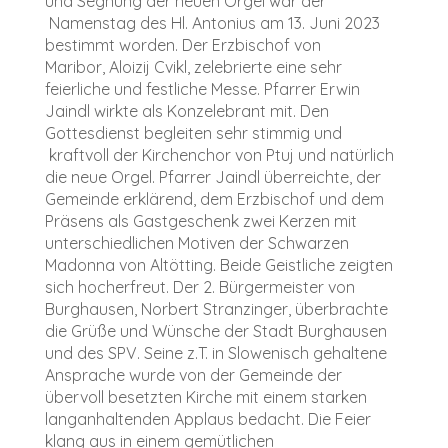
und Segnung der neuen Orgel war der
Namenstag des Hl. Antonius am 13. Juni 2023
bestimmt worden. Der Erzbischof von
Maribor,
Aloizij Cvikl
, zelebrierte eine sehr
feierliche und festliche Messe. Pfarrer Erwin
Jaindl wirkte als Konzelebrant mit. Den
Gottesdienst begleiten sehr stimmig und
kraftvoll der Kirchenchor von Ptuj und natürlich
die neue Orgel. Pfarrer Jaindl überreichte, der
Gemeinde erklärend, dem Erzbischof und dem
Präsens als Gastgeschenk zwei Kerzen mit
unterschiedlichen Motiven der Schwarzen
Madonna von Altötting. Beide Geistliche zeigten
sich hocherfreut. Der 2. Bürgermeister von
Burghausen,
Norbert Stranzinger,
überbrachte
die Grüße und Wünsche der Stadt Burghausen
und des SPV. Seine z.T. in Slowenisch gehaltene
Ansprache wurde von der Gemeinde der
übervoll besetzten Kirche mit einem starken
langanhaltenden Applaus bedacht. Die Feier
klang aus in einem gemütlichen